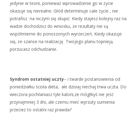
jedynie w teorii, ponieważ wprowadzenie go w życie
okazuje się nierealne. Głód determinuje całe życie , nie
potrafisz na niczym się skupić. Kiedy stajesz kolejny raz na
wadze dochodzisz do wniosku, że rezultaty nie są
współmierne do ponoszonych wyrzeczeń. Kiedy okazuje
się, że szanse na realizację Twojego planu topnieją
porzucasz odchudzanie.
Syndrom ostatniej uczty
– i twarde postanowienia od
poniedziałku ścisła dieta, ale dzisiaj niechaj trwa uczta. Do
wieczora pochłaniasz tyle kalorii,ze mógłbyś nie jeść
przynajmniej 3 dni, ale czemu mieć wyrzuty sumienia
przecież to ostatni raz prawda?