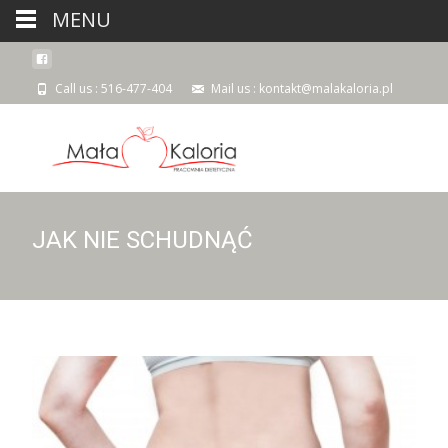
MENU
Call us : 516-477-404
Mail us : kontakt@malakaloria.pl
JAK NIE SCHUDNĄĆ