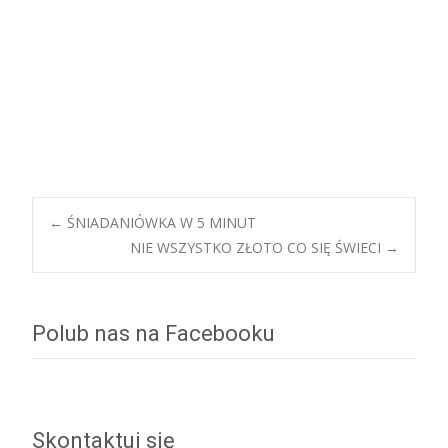
←
ŚNIADANIÓWKA W 5 MINUT
NIE WSZYSTKO ZŁOTO CO SIĘ ŚWIECI
→
Post navigation
Polub nas na Facebooku
Skontaktuj się