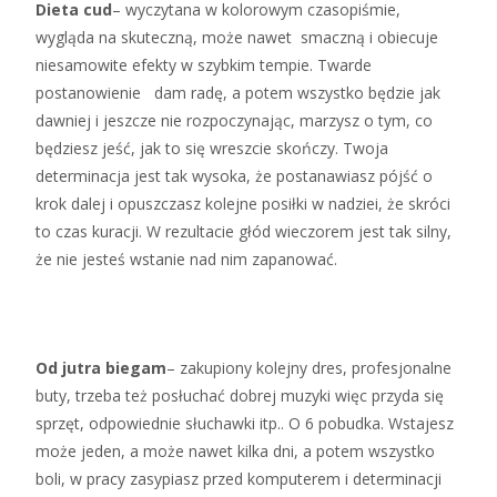
Dieta cud
– wyczytana w kolorowym czasopiśmie,
wygląda na skuteczną, może nawet smaczną i obiecuje
niesamowite efekty w szybkim tempie. Twarde
postanowienie dam radę, a potem wszystko będzie jak
dawniej i jeszcze nie rozpoczynając, marzysz o tym, co
będziesz jeść, jak to się wreszcie skończy. Twoja
determinacja jest tak wysoka, że postanawiasz pójść o
krok dalej i opuszczasz kolejne posiłki w nadziei, że skróci
to czas kuracji. W rezultacie głód wieczorem jest tak silny,
że nie jesteś wstanie nad nim zapanować.
Od jutra biegam
– zakupiony kolejny dres, profesjonalne
buty, trzeba też posłuchać dobrej muzyki więc przyda się
sprzęt, odpowiednie słuchawki itp.. O 6 pobudka. Wstajesz
może jeden, a może nawet kilka dni, a potem wszystko
boli, w pracy zasypiasz przed komputerem i determinacji